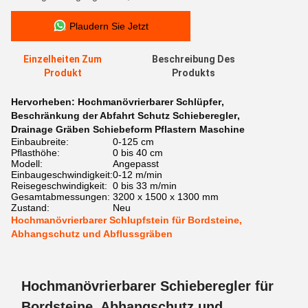
Plaudern Sie Jetzt
Einzelheiten Zum
Beschreibung Des
Produkt
Produkts
Hervorheben:
Hochmanövrierbarer Schlüpfer
,
Beschränkung der Abfahrt Schutz Schieberegler
,
Drainage Gräben Schiebeform Pflastern Maschine
Einbaubreite:
0-125 cm
Pflasthöhe:
0 bis 40 cm
Modell:
Angepasst
Einbaugeschwindigkeit:
0-12 m/min
Reisegeschwindigkeit:
0 bis 33 m/min
Gesamtabmessungen:
3200 x 1500 x 1300 mm
Zustand:
Neu
Hochmanövrierbarer Schlupfstein für Bordsteine,
Abhangschutz und Abflussgräben
Hochmanövrierbarer Schieberegler für
Bordsteine, Abhangschutz und