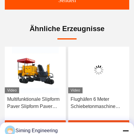
Ähnliche Erzeugnisse
Video
Video
Multifunktionale Slipform
Flughäfen 6 Meter
S
Paver Slipform Paver
Schiebetonmaschine
G
Maschine für Bordsteine
Schiebetonmaschine
A
1
Plaudern Sie Jetzt
Plaudern Sie Jetzt
Siming Engineering