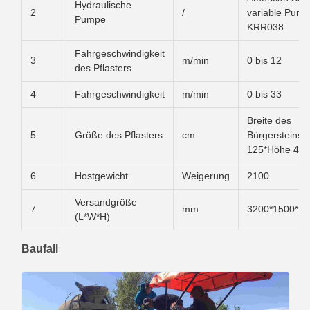
Hydraulische
2
/
variable Pum
Pumpe
KRR038
Fahrgeschwindigkeit
3
m/min
0 bis 12
des Pflasters
4
Fahrgeschwindigkeit
m/min
0 bis 33
Breite des
5
Größe des Pflasters
cm
Bürgersteins
125*Höhe 40
6
Hostgewicht
Weigerung
2100
Versandgröße
7
mm
3200*1500*13
(L*W*H)
Baufall