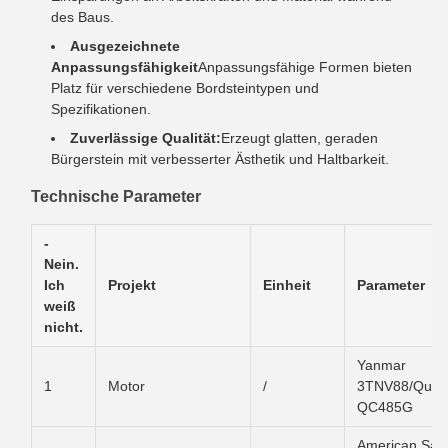
des Baus.
Ausgezeichnete
Anpassungsfähigkeit
Anpassungsfähige Formen bieten
Platz für verschiedene Bordsteintypen und
Spezifikationen.
Zuverlässige Qualität:
Erzeugt glatten, geraden
Bürgerstein mit verbesserter Ästhetik und Haltbarkeit.
Technische Parameter
-
Nein.
Ich
Projekt
Einheit
Parameter
weiß
nicht.
Yanmar
1
Motor
/
3TNV88/Quanj
QC485G
American Sau