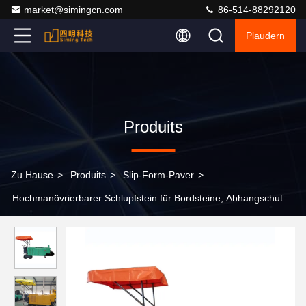
market@simingcn.com
86-514-88292120
Plaudern
Produits
Zu Hause
>
Produits
>
Slip-Form-Paver
>
Hochmanövrierbarer Schlupfstein für Bordsteine, Abhangschutz
und Abflussgräben