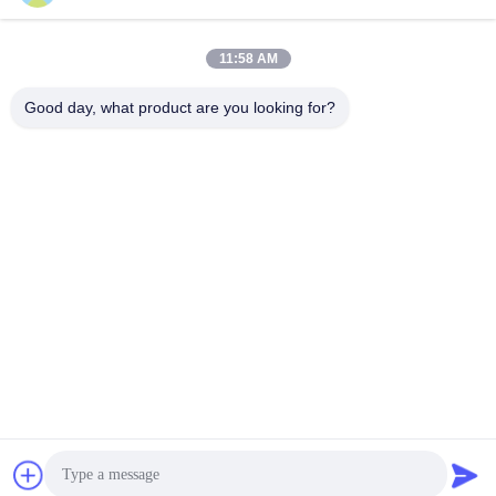
11:58 AM
Good day, what product are you looking for?
Jiangsu Siming Engineering Machinery Co.,
Ltd.
market@simingcn.com
86-514-88292120
Nr. 218 Jinwan Road, Wirtschaftsentwicklungszone des
Bezirks Baoying, Provinz Jiangsu, China
China Gute Qualität Slip-Form-Paver Lieferant.
Urheberrecht © 2024-2026 Jiangsu Siming Engineering
Machinery Co., Ltd. Alle Rechte vorbehalten.