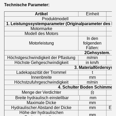
Technische Parameter:
Artikel
Einheit
Produktmodell
1. Leistungssystemparameter (Originalparameter des Fa
Motormarke
Modell des Motors
In den
Motorleistung
folgenden
Fällen:
2Gehsystem.
Höchstgeschwindigkeit der Pflastung
m/min
Höchste Gehgeschwindigkeit
in km/h
3. Materialfördersys
Ladekapazität der Trommel
t
Innenbreite
mm
Höchstzufuhrgeschwindigkeit
m/min
4. Schulter Boden Schimmelv
Menge der Verdichter
台
Breite hydraulisch einstellbar
mm
Maximale Dicke
mm
Hydraulischer Abstand der Dicke
mm
Ers
Höhe der hydraulischen
mm