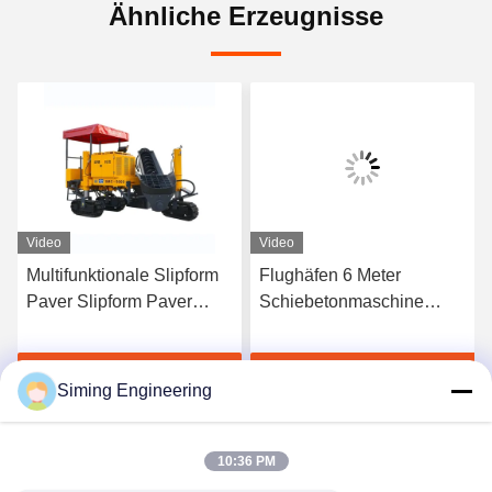
Ähnliche Erzeugnisse
Video
Video
Multifunktionale Slipform
Flughäfen 6 Meter
S
Paver Slipform Paver
Schiebetonmaschine
G
Maschine für Bordsteine
Schiebetonmaschine
A
1
Plaudern Sie Jetzt
Plaudern Sie Jetzt
Siming Engineering
10:36 PM