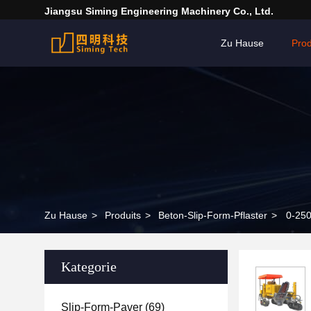
Jiangsu Siming Engineering Machinery Co., Ltd.
Zu Hause
Pro
Zu Hause
>
Produits
>
Beton-Slip-Form-Pflaster
>
0-25
Kategorie
Slip-Form-Paver
(69)