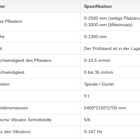
ter
Spezifikation
0-2500 mm (seitige Platzier
es Pflasters
0-3000 mm (Mitteinsatz)
öhe
0-1300 mm
t
Der Prüfstand ist in der La
chwindigkeit des Pflasters
0-10,5 m/min
chwindigkeit
0 bis 35 m/min
ystem
Spirale / Gürtel
9 t
rtdimensionen
5400*2150*2700 mm
sche Vibrator-Schnittstelle
5/6
z des Vibrators
0-167 Hz