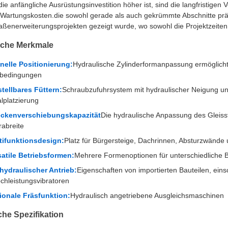
e anfängliche Ausrüstungsinvestition höher ist, sind die langfristigen
 Wartungskosten.die sowohl gerade als auch gekrümmte Abschnitte präz
aßenerweiterungsprojekten gezeigt wurde, wo sowohl die Projektzeiten 
iche Merkmale
nelle Positionierung:
Hydraulische Zylinderformanpassung ermöglicht 
sbedingungen
stellbares Füttern:
Schraubzufuhrsystem mit hydraulischer Neigung und
lplatzierung
eckenverschiebungskapazität
Die hydraulische Anpassung des Gleisst
rabreite
tifunktionsdesign:
Platz für Bürgersteige, Dachrinnen, Absturzwände 
satile Betriebsformen:
Mehrere Formenoptionen für unterschiedliche
lhydraulischer Antrieb:
Eigenschaften von importierten Bauteilen, ein
chleistungsvibratoren
ionale Fräsfunktion:
Hydraulisch angetriebene Ausgleichsmaschinen
he Spezifikation