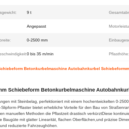
sgewicht:
9 t
Gesamtab
Angepasst
Motorleist
reite:
0-2500 mm
Einbaugesc
eschwindigkeit:
0 bis 35 m/min
Pflasthöhe
chiebeform Betonkurbelmaschine Autobahnkurbel Schiebeform
mm Schiebeform Betonkurbelmaschine Autobahnkur
ngen mit Steinbelag, perfektioniert mit einem hochentwickelten 0-250
Slipform-Pflaster bietet erhebliche Vorteile für den Bau von Straßenrand
llen manuellen Methoden die Pflastzeit drastisch verkürztDiese kontinui
 Baugüte mit glatter Linearität, flachen Oberflächen,und präzise Dimen
und reduzierte Fahrzeughöhen.