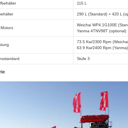
ffbehälter
115 L
ehälter
290 L (Standard) + 420 L (op
Weichai WP4.1G100E (Stan
 Motors
Yanma 4TNV98T (optional)
73.5 Kw/2300 Rpm (Weichai
stung
63.9 Kw/2400 Rpm (Yanma)
nsstandard
Stufe 3
rie