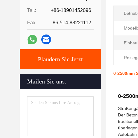
Tel.:
+86-18901452096
Betrieb
Fax:
86-514-88221112
Modell:
Einbaub
Reiseg
Plaudern Sie Jetzt
0-2500mm S
Mailen Sie uns.
0-2500
Straßengä
Der Beton-
traditione
überlegene
Autobahn 