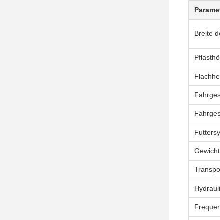
Parame
Breite d
Pflasth
Flachhei
Fahrges
Fahrges
Futters
Gewicht
Transpo
Hydrauli
Frequen