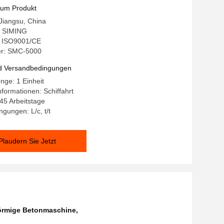
zum Produkt
 Jiangsu, China
 SIMING
g: ISO9001/CE
r: SMC-5000
d Versandbedingungen
nge: 1 Einheit
formationen: Schiffahrt
-45 Arbeitstage
gungen: L/c, t/t
Plaudern Sie Jetzt
örmige Betonmaschine
,