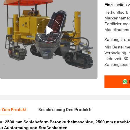
Einzelheiten 
Herkunftsort:
Markenname:
Zertifizierun
Modellnumme
Zahlungs- un
Min Bestellme
Verpackung In
Lieferzeit: 30
Zahlungsbedin
n Zum Produkt
Beschreibung Des Produkts
en:
2500 mm Schiebeform Betonkurbelmaschine
,
2500 mm rutschf
ur Ausformung von Straßenkanten