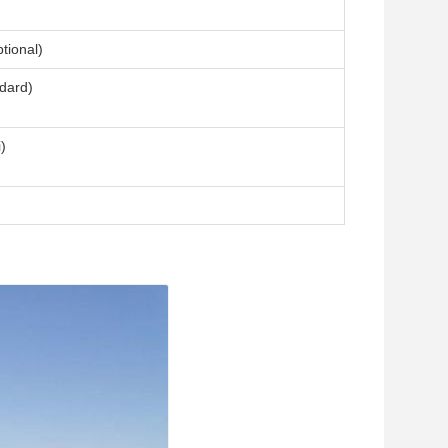
tional)
dard)
)