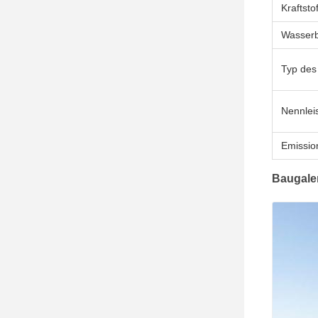
Kraftsto
Wasserb
Typ des
Nennlei
Emissio
Baugale