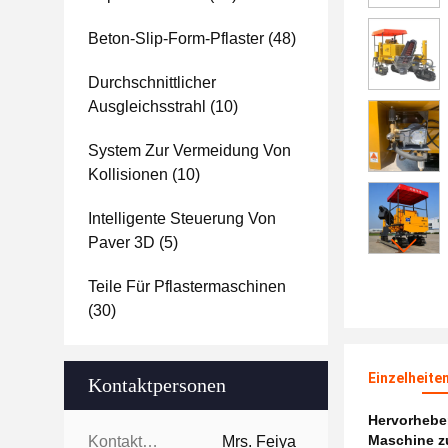
Beton-Slip-Form-Pflaster
(48)
Durchschnittlicher
Ausgleichsstrahl
(10)
System Zur Vermeidung Von
Kollisionen
(10)
Intelligente Steuerung Von
Paver 3D
(5)
Teile Für Pflastermaschinen
(30)
Einzelheite
Kontaktpersonen
Hervorheb
Maschine z
Kontaktpersonen:
Mrs. Feiya