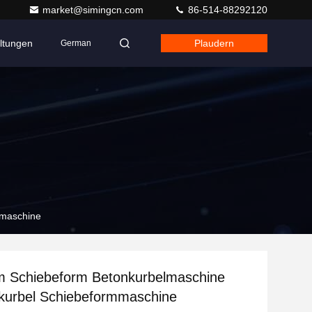
market@simingcn.com
86-514-88292120
ltungen
Plaudern
German
mmaschine
 Schiebeform Betonkurbelmaschine
kurbel Schiebeformmaschine