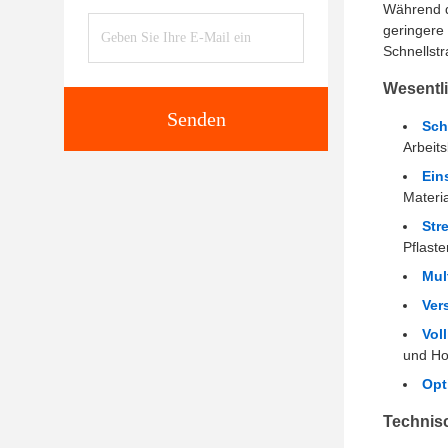
Während di
geringere
Schnellstr
Wesentl
Senden
Sch
Arbeit
Ein
Materia
Str
Pflaste
Mul
Ver
Vol
und Ho
Opt
Technisc