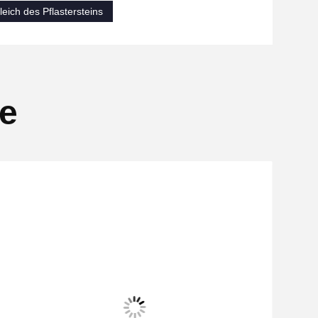
leich des Pflastersteins
se