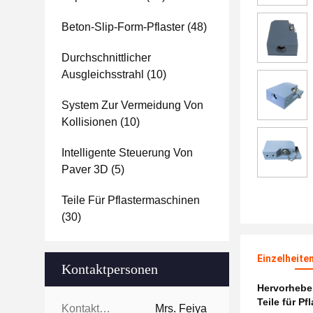
Beton-Slip-Form-Pflaster
(48)
Durchschnittlicher
Ausgleichsstrahl
(10)
System Zur Vermeidung Von
Kollisionen
(10)
Intelligente Steuerung Von
Paver 3D
(5)
Teile Für Pflastermaschinen
(30)
Einzelheite
Kontaktpersonen
Hervorheb
Teile für P
Kontaktpersonen:
Mrs. Feiya