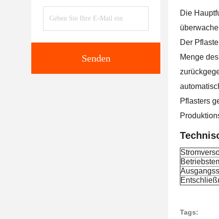
Die Hauptfu
überwache
Der Pflaste
Senden
Menge des 
zurückgege
automatisc
Pflasters g
Produktion
Technis
Stromvers
Betriebste
Ausgangs
Entschlie
Tags: