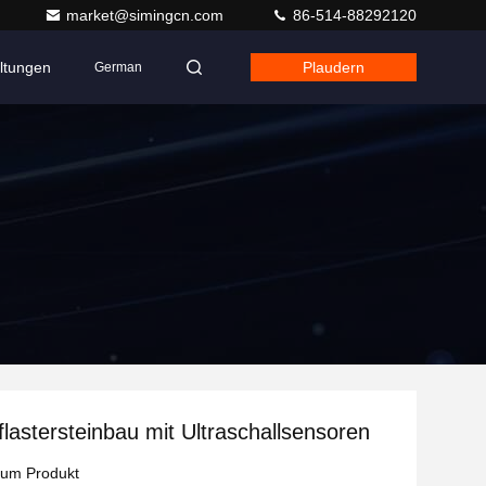
market@simingcn.com
86-514-88292120
ltungen
Plaudern
German
flastersteinbau mit Ultraschallsensoren
zum Produkt