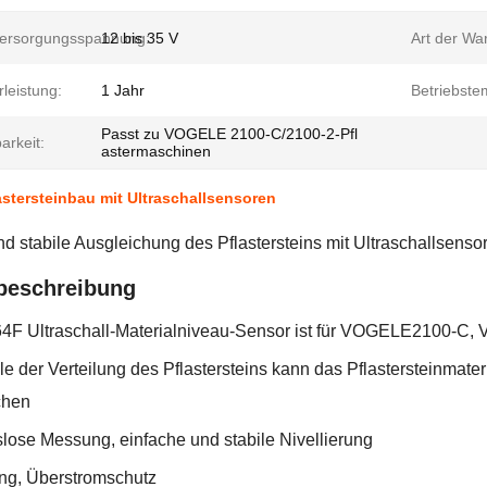
ersorgungsspannung:
12 bis 35 V
Art der Wa
leistung:
1 Jahr
Betriebste
Passt zu VOGELE 2100-C/2100-2-Pfl
arkeit:
astermaschinen
lastersteinbau mit Ultraschallsensoren
d stabile Ausgleichung des Pflastersteins mit Ultraschallsenso
beschreibung
 Ultraschall-Materialniveau-Sensor ist für VOGELE2100-C, 
le der Verteilung des Pflastersteins kann das Pflastersteinmate
chen
lose Messung, einfache und stabile Nivellierung
g, Überstromschutz