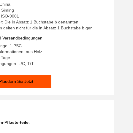
 China
 Siming
g: ISO-9001
: Die in Absatz 1 Buchstabe b genannten
 gelten nicht für die in Absatz 1 Buchstabe b gen
d Versandbedingungen
enge: 1 PSC
formationen: aus Holz
2 Tage
ngungen: L/C, T/T
Plaudern Sie Jetzt
m-Pflasterteile
,