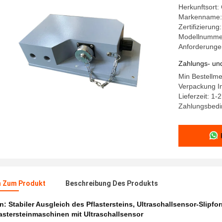
Herkunftsort:
Markenname:
Zertifizierun
Modellnummer
Anforderungen
Zahlungs- un
Min Bestellm
Verpackung In
Lieferzeit: 1-
Zahlungsbedi
n Zum Produkt
Beschreibung Des Produkts
en:
Stabiler Ausgleich des Pflastersteins
,
Ultraschallsensor-Slipfor
flastersteinmaschinen mit Ultraschallsensor