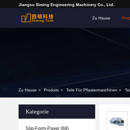
Jiangsu Siming Engineering Machinery Co., Ltd.
Zu Hause
Pro
Zu Hause
>
Produits
>
Teile Für Pflastermaschinen
>
St
Kategorie
Slip-Form-Paver
(69)