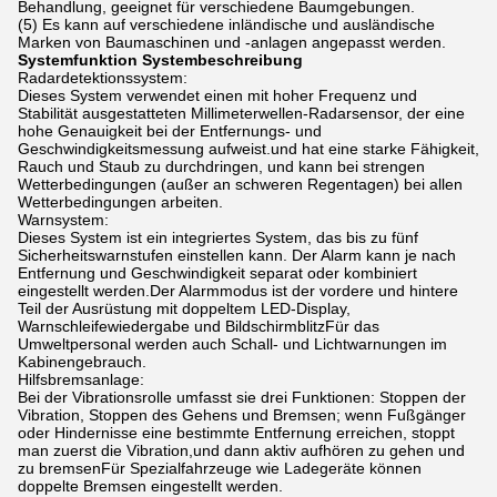
Behandlung, geeignet für verschiedene Baumgebungen.
(5) Es kann auf verschiedene inländische und ausländische
Marken von Baumaschinen und -anlagen angepasst werden.
Systemfunktion Systembeschreibung
Radardetektionssystem:
Dieses System verwendet einen mit hoher Frequenz und
Stabilität ausgestatteten Millimeterwellen-Radarsensor, der eine
hohe Genauigkeit bei der Entfernungs- und
Geschwindigkeitsmessung aufweist.und hat eine starke Fähigkeit,
Rauch und Staub zu durchdringen, und kann bei strengen
Wetterbedingungen (außer an schweren Regentagen) bei allen
Wetterbedingungen arbeiten.
Warnsystem:
Dieses System ist ein integriertes System, das bis zu fünf
Sicherheitswarnstufen einstellen kann. Der Alarm kann je nach
Entfernung und Geschwindigkeit separat oder kombiniert
eingestellt werden.Der Alarmmodus ist der vordere und hintere
Teil der Ausrüstung mit doppeltem LED-Display,
Warnschleifewiedergabe und BildschirmblitzFür das
Umweltpersonal werden auch Schall- und Lichtwarnungen im
Kabinengebrauch.
Hilfsbremsanlage:
Bei der Vibrationsrolle umfasst sie drei Funktionen: Stoppen der
Vibration, Stoppen des Gehens und Bremsen; wenn Fußgänger
oder Hindernisse eine bestimmte Entfernung erreichen, stoppt
man zuerst die Vibration,und dann aktiv aufhören zu gehen und
zu bremsenFür Spezialfahrzeuge wie Ladegeräte können
doppelte Bremsen eingestellt werden.