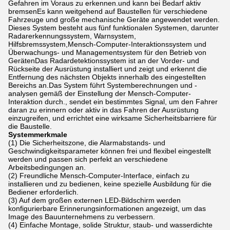
Gefahren im Voraus zu erkennen.und kann bei Bedarf aktiv
bremsenEs kann weitgehend auf Baustellen für verschiedene
Fahrzeuge und große mechanische Geräte angewendet werden.
Dieses System besteht aus fünf funktionalen Systemen, darunter
Radarerkennungssystem, Warnsystem,
Hilfsbremssystem,Mensch-Computer-Interaktionssystem und
Überwachungs- und Managementsystem für den Betrieb von
GerätenDas Radardetektionssystem ist an der Vorder- und
Rückseite der Ausrüstung installiert und zeigt und erkennt die
Entfernung des nächsten Objekts innerhalb des eingestellten
Bereichs an.Das System führt Systemberechnungen und -
analysen gemäß der Einstellung der Mensch-Computer-
Interaktion durch., sendet ein bestimmtes Signal, um den Fahrer
daran zu erinnern oder aktiv in das Fahren der Ausrüstung
einzugreifen, und errichtet eine wirksame Sicherheitsbarriere für
die Baustelle.
Systemmerkmale
(1) Die Sicherheitszone, die Alarmabstands- und
Geschwindigkeitsparameter können frei und flexibel eingestellt
werden und passen sich perfekt an verschiedene
Arbeitsbedingungen an.
(2) Freundliche Mensch-Computer-Interface, einfach zu
installieren und zu bedienen, keine spezielle Ausbildung für die
Bediener erforderlich.
(3) Auf dem großen externen LED-Bildschirm werden
konfigurierbare Erinnerungsinformationen angezeigt, um das
Image des Bauunternehmens zu verbessern.
(4) Einfache Montage, solide Struktur, staub- und wasserdichte