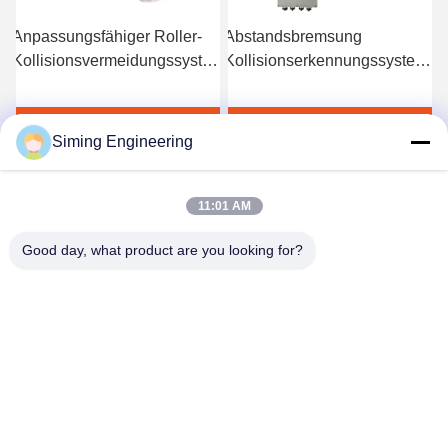
swarnsystem
Anpassungsfähiger Roller-
Abstandsbremsung
Kollisionsvermeidungssystem
Kollisionserkennungssystem
Radarkamerasensor
Kollisionsvermeidungssystem
Plaudern Sie Jetzt
Plaudern Sie Jetzt
Siming Engineering
11:01 AM
Good day, what product are you looking for?
Jiangsu Siming Engineering Machinery Co.,
Ltd.
market@simingcn.com
86-514-88292120
Nr. 218 Jinwan Road, Wirtschaftsentwicklungszone des
Bezirks Baoying, Provinz Jiangsu, China