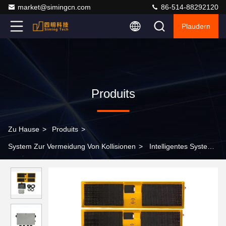
market@simingcn.com
86-514-88292120
Plaudern
Produits
Zu Hause
>
Produits
>
System Zur Vermeidung Von Kollisionen
>
Intelligentes System
zur visuellen Fahrhilfe für die Sicherheit von Schiebereglern