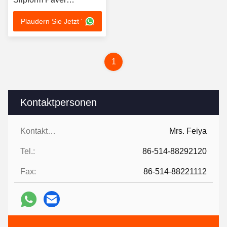
Fahrzeug
Plaudern Sie Jetzt '
Nivellierungssystem
1
Kontaktpersonen
Kontaktpersonen:
Mrs. Feiya
Tel.:
86-514-88292120
Fax:
86-514-88221112