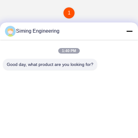
1
Siming Engineering
1:40 PM
Good day, what product are you looking for?
Jiangsu Siming Engineering Machinery Co.,
Ltd.
market@simingcn.com
86-514-88292120
Nr. 218 Jinwan Road, Wirtschaftsentwicklungszone des
Bezirks Baoying, Provinz Jiangsu, China